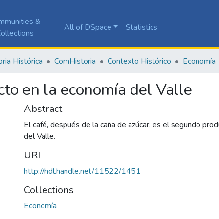
mmunities &
All of DSpace
Statistics
ollections
ia Histórica
ComHistoria
Contexto Histórico
Economía
cto en la economía del Valle
Abstract
El café, después de la caña de azúcar, es el segundo pro
del Valle.
URI
http://hdl.handle.net/11522/1451
Collections
Economía