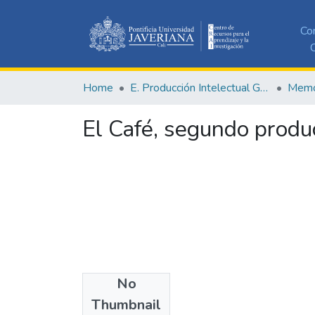
Co
C
Home
E. Producción Intelectual General
Memor
El Café, segundo produ
No
Date
Thumbnail
2017