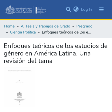
(current)
Log In
Communities
&
Home
A. Tesis y Trabajos de Grado
Pregrado
Collections
Ciencia Política
Enfoques teóricos de los estudios de género en América Latina. Una revisión del tema
All of DSpace
Enfoques teóricos de los estudios de
Statistics
género en América Latina. Una
revisión del tema