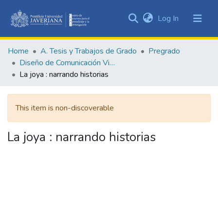
(current)
Log In
Communities
&
Home
A. Tesis y Trabajos de Grado
Pregrado
Collections
Diseño de Comunicación Visual
All of DSpace
La joya : narrando historias
Statistics
This item is non-discoverable
La joya : narrando historias