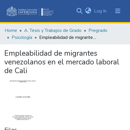
(current)
Log In
Communities
&
Home
A. Tesis y Trabajos de Grado
Pregrado
Collections
Psicología
Empleabilidad de migrantes venezolanos en el mercado laboral de Cali
All of DSpace
Empleabilidad de migrantes
Statistics
venezolanos en el mercado laboral
de Cali
Files