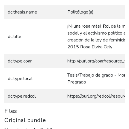
dc.thesis.name
Politólogo(a)
¡Ni una rosa más!: Rol de la mov
social y el activismo político en
dc.title
creación de la ley de feminicid
2015 Rosa Elvira Cely
dc.type.coar
http://purl.org/coar/resource_t
Tesis/Trabajo de grado - Monog
dc.type.local
Pregrado
dc.type.redcol
https://purl.org/redcol/resour
Files
Original bundle