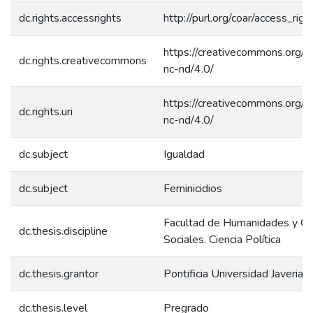
dc.rights.accessrights
http://purl.org/coar/access_rig
https://creativecommons.org/l
dc.rights.creativecommons
nc-nd/4.0/
https://creativecommons.org/l
dc.rights.uri
nc-nd/4.0/
dc.subject
Igualdad
dc.subject
Feminicidios
Facultad de Humanidades y Ci
dc.thesis.discipline
Sociales. Ciencia Política
dc.thesis.grantor
Pontificia Universidad Javeriana
dc.thesis.level
Pregrado