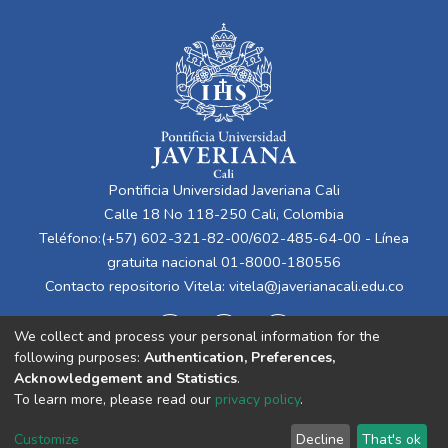
Pontificia Universidad Javeriana Cali
Calle 18 No 118-250 Cali, Colombia
Teléfono:(+57) 602-321-82-00/602-485-64-00 - Línea
gratuita nacional 01-8000-180556
Contacto repositorio Vitela:
vitela@javerianacali.edu.co
We collect and process your personal information for the
following purposes:
Authentication, Preferences,
Acknowledgement and Statistics
.
To learn more, please read our
privacy policy
.
Cookie
Privacy
End User
Send
Customize
Decline
That's ok