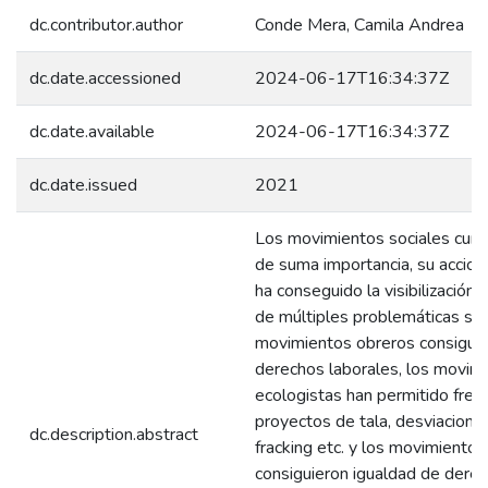
dc.contributor.author
Conde Mera, Camila Andrea
dc.date.accessioned
2024-06-17T16:34:37Z
dc.date.available
2024-06-17T16:34:37Z
dc.date.issued
2021
Los movimientos sociales cump
de suma importancia, su acciona
ha conseguido la visibilización 
de múltiples problemáticas soc
movimientos obreros consigui
derechos laborales, los movim
ecologistas han permitido fren
proyectos de tala, desviaciones
dc.description.abstract
fracking etc. y los movimientos
consiguieron igualdad de dere