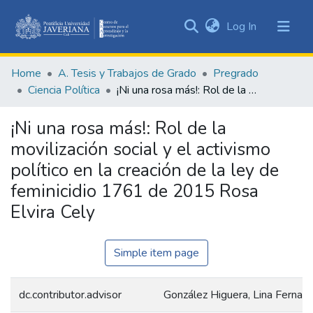
(current)
Log In
Communities
&
Home
A. Tesis y Trabajos de Grado
Pregrado
Collections
Ciencia Política
¡Ni una rosa más!: Rol de la movilización social y el activismo político en la creación de la ley de feminicidio 1761 de 2015 Rosa Elvira Cely
All of DSpace
¡Ni una rosa más!: Rol de la
Statistics
movilización social y el activismo
político en la creación de la ley de
feminicidio 1761 de 2015 Rosa
Elvira Cely
Simple item page
dc.contributor.advisor
González Higuera, Lina Fernan