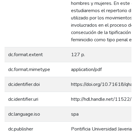
hombres y mujeres. En este c
estudiaremos el repertorio de 
utilizado por los movimientos 
involucrados en el proceso de
consecución de la tipificación d
feminicidio como tipo penal en
dc.format.extent
127 p.
dc.format.mimetype
application/pdf
dc.identifier.doi
https://doi.org/10.71618/qha
dc.identifier.uri
http://hdl.handle.net/11522/
dc.language.iso
spa
dc.publisher
Pontificia Universidad Javeriana