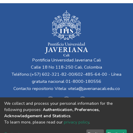
Pontificia Universidad Javeriana Cali
Calle 18 No 118-250 Cali, Colombia
Teléfono:(+57) 602-321-82-00/602-485-64-00 - Línea
gratuita nacional 01-8000-180556
Contacto repositorio Vitela:
vitela@javerianacali.edu.co
We collect and process your personal information for the
following purposes:
Authentication, Preferences,
Acknowledgement and Statistics
.
To learn more, please read our
privacy policy
.
Cookie
Privacy
End User
Send