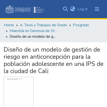
(current)
Log In
Communities
&
Home
A. Tesis y Trabajos de Grado
Posgrado
Collections
Maestría en Gerencia de Organizaciones de Salud
All of DSpace
Diseño de un modelo de gestión de riesgo en anticoncepción para la población adolescente en una IPS de la ciudad de Cali
Statistics
Diseño de un modelo de gestión de
riesgo en anticoncepción para la
población adolescente en una IPS de
la ciudad de Cali