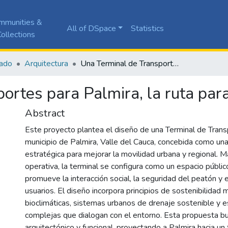
mmunities &
All of DSpace
Statistics
ollections
ado
Arquitectura
Una Terminal de Transportes para Palmira, la ruta para un futuro seguro
ortes para Palmira, la ruta para
Abstract
Este proyecto plantea el diseño de una Terminal de Trans
municipio de Palmira, Valle del Cauca, concebida como una
estratégica para mejorar la movilidad urbana y regional. M
operativa, la terminal se configura como un espacio públic
promueve la interacción social, la seguridad del peatón y 
usuarios. El diseño incorpora principios de sostenibilidad
bioclimáticas, sistemas urbanos de drenaje sostenible y e
complejas que dialogan con el entorno. Esta propuesta bu
arquitectónico y funcional, proyectando a Palmira hacia un