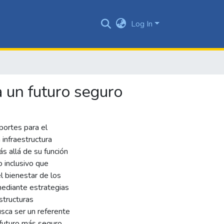
Log In
 un futuro seguro
portes para el
 infraestructura
ás allá de su función
o inclusivo que
el bienestar de los
 mediante estrategias
structuras
sca ser un referente
 futuro más seguro,