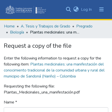
(current)
Log In
Communities
&
Home
A. Tesis y Trabajos de Grado
Pregrado
Collections
Biología
Plantas medicinales: una manifestación del conocimiento tradicional de la comunidad urbana y rural del municipio de Sandoná (Nariño) – Colombia
All of DSpace
Request a copy of the file
Statistics
Enter the following information to request a copy for the
following item:
Plantas medicinales: una manifestación del
conocimiento tradicional de la comunidad urbana y rural del
municipio de Sandoná (Nariño) – Colombia
Requesting the following file:
Plantas_Medicinales_una_manifestación.pdf
Name *