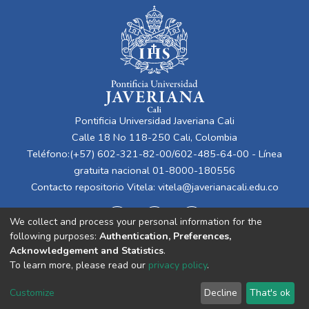
Pontificia Universidad Javeriana Cali
Calle 18 No 118-250 Cali, Colombia
Teléfono:(+57) 602-321-82-00/602-485-64-00 - Línea
gratuita nacional 01-8000-180556
Contacto repositorio Vitela:
vitela@javerianacali.edu.co
We collect and process your personal information for the
following purposes:
Authentication, Preferences,
Acknowledgement and Statistics
.
To learn more, please read our
privacy policy
.
Cookie
Privacy
End User
Send
Customize
Decline
That's ok
settings
policy
Agreement
Feedback