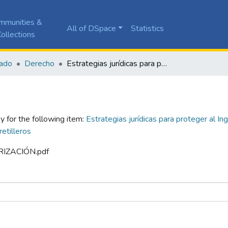
mmunities &
All of DSpace
Statistics
ollections
ado
Derecho
Estrategias jurídicas para proteger al Ingenio la Cabaña S.A. frente a los riesgos derivados del hurto de caña por parte de los carretilleros
y for the following item:
Estrategias jurídicas para proteger al In
retilleros
ORIZACIÓN.pdf