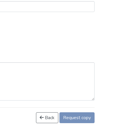
Back
Request copy