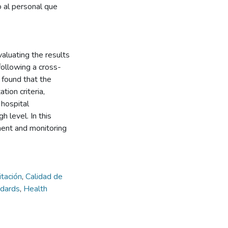
o al personal que
aluating the results
following a cross-
 found that the
tion criteria,
 hospital
 level. In this
ment and monitoring
itación
,
Calidad de
ndards
,
Health