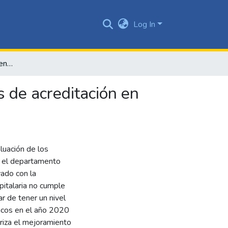
Log In
Factores que interfieren en los estándares asistenciales de acreditación en una institución de nivel primero (I) de atención en salud
s de acreditación en
aluación de los
n el departamento
yado con la
spitalaria no cumple
ar de tener un nivel
icos en el año 2020
ioriza el mejoramiento