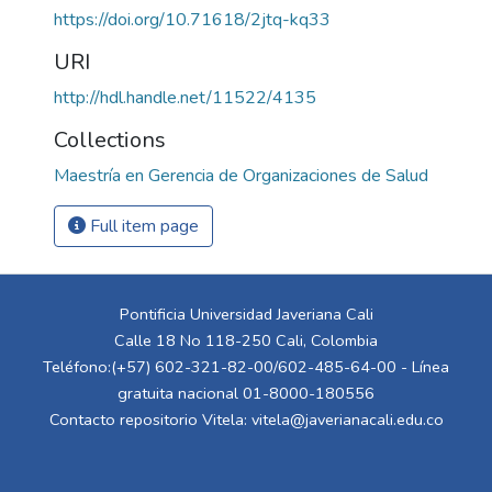
https://doi.org/10.71618/2jtq-kq33
URI
http://hdl.handle.net/11522/4135
Collections
Maestría en Gerencia de Organizaciones de Salud
Full item page
Pontificia Universidad Javeriana Cali
Calle 18 No 118-250 Cali, Colombia
Teléfono:(+57) 602-321-82-00/602-485-64-00 - Línea
gratuita nacional 01-8000-180556
Contacto repositorio Vitela:
vitela@javerianacali.edu.co