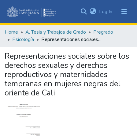
(current)
Log In
Communities
&
Home
A. Tesis y Trabajos de Grado
Pregrado
Collections
Psicología
Representaciones sociales sobre los derechos sexuales y derechos reproductivos y maternidades tempranas en mujeres negras del oriente de Cali
All of DSpace
Representaciones sociales sobre los
Statistics
derechos sexuales y derechos
reproductivos y maternidades
tempranas en mujeres negras del
oriente de Cali