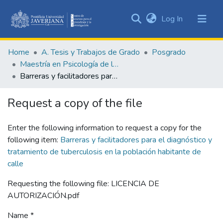
(current)
Log In
Communities
&
Home
A. Tesis y Trabajos de Grado
Posgrado
Collections
Maestría en Psicología de la Salud
All of DSpace
Barreras y facilitadores para el diagnóstico y tratamiento de tuberculosis en la población habitante de calle
Statistics
Request a copy of the file
Enter the following information to request a copy for the
following item:
Barreras y facilitadores para el diagnóstico y
tratamiento de tuberculosis en la población habitante de
calle
Requesting the following file: LICENCIA DE
AUTORIZACIÓN.pdf
Name *