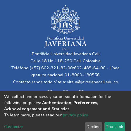
Pontificia Universidad Javeriana Cali
Calle 18 No 118-250 Cali, Colombia
Teléfono:(+57) 602-321-82-00/602-485-64-00 - Línea
gratuita nacional 01-8000-180556
Contacto repositorio Vitela:
vitela@javerianacali.edu.co
We collect and process your personal information for the
following purposes:
Authentication, Preferences,
Acknowledgement and Statistics
.
To learn more, please read our
privacy policy
.
Cookie
Privacy
End User
Send
Customize
Decline
That's ok