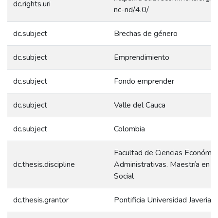
dc.rights.uri
nc-nd/4.0/
dc.subject
Brechas de género
dc.subject
Emprendimiento
dc.subject
Fondo emprender
dc.subject
Valle del Cauca
dc.subject
Colombia
Facultad de Ciencias Económic
dc.thesis.discipline
Administrativas. Maestría en Po
Social
dc.thesis.grantor
Pontificia Universidad Javeriana