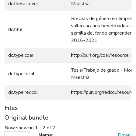
dc.thesis.level
Maestría
Brechas de género en empren
vallecaucanos beneficiados con
dc.title
semilla del fondo emprender d
2016-2021
dc.type.coar
http://purl.org/coar/resource_t
Tesis/Trabajo de grado - Monog
dc.type.local
Maestría
dc.type.redcol
https://purl.org/redcol/resour
Files
Original bundle
Now showing
1 - 2 of 2
Name:
Down