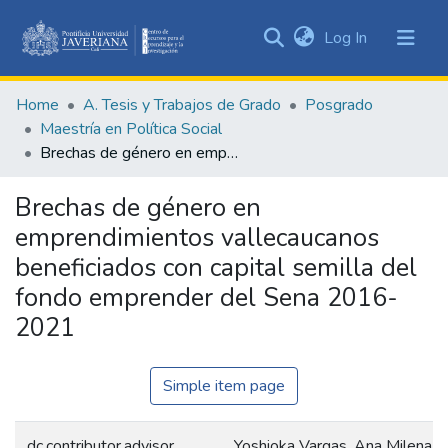
(current)
Log In
Communities
&
Home
A. Tesis y Trabajos de Grado
Posgrado
Collections
Maestría en Política Social
All of DSpace
Brechas de género en emprendimientos vallecaucanos beneficiados con capital semilla del fondo emprender del Sena 2016-2021
Statistics
Brechas de género en
emprendimientos vallecaucanos
beneficiados con capital semilla del
fondo emprender del Sena 2016-
2021
Simple item page
dc.contributor.advisor
Yoshioka Vargas, Ana Milena