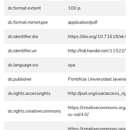
dc.format.extent
100 p.
dc.format.mimetype
application/pdf
dc.identifier.doi
https://doi.org/10.71618/xk
dc.identifier.uri
http://hdl.handle.net/11522/
dc.language.iso
spa
dc.publisher
Pontificia Universidad Javeriana
dc.rights.accessrights
http://purl.org/coar/access_rig
https://creativecommons.org/l
dc.rights.creativecommons
nc-nd/4.0/
https://creativecommons.org/l