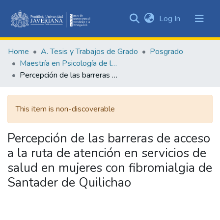
(current)
Log In
Communities
&
Home
A. Tesis y Trabajos de Grado
Posgrado
Collections
Maestría en Psicología de la Salud
All of DSpace
Percepción de las barreras de acceso a la ruta de atención en servicios de salud en mujeres con fibromialgia de Santader de Quilichao
Statistics
This item is non-discoverable
Percepción de las barreras de acceso
a la ruta de atención en servicios de
salud en mujeres con fibromialgia de
Santader de Quilichao