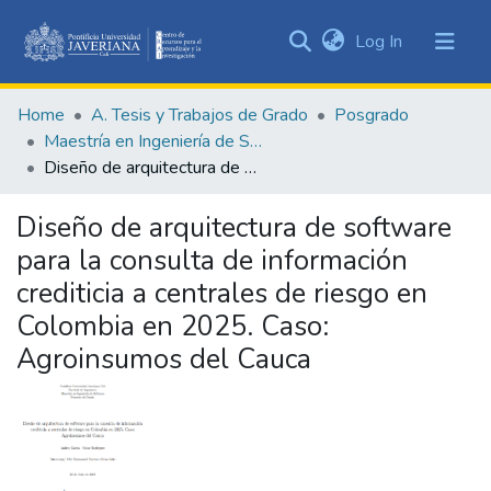
(current)
Log In
Communities
&
Home
A. Tesis y Trabajos de Grado
Posgrado
Collections
Maestría en Ingeniería de Software
All of DSpace
Diseño de arquitectura de software para la consulta de información crediticia a centrales de riesgo en Colombia en 2025. Caso: Agroinsumos del Cauca
Statistics
Diseño de arquitectura de software
para la consulta de información
crediticia a centrales de riesgo en
Colombia en 2025. Caso:
Agroinsumos del Cauca