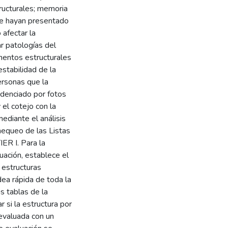
tructurales; memoria
 se hayan presentado
 afectar la
car patologías del
ementos estructurales
stabilidad de la
personas que la
videnciado por fotos
 el cotejo con la
ediante el análisis
Chequeo de las Listas
ER I. Para la
uación, establece el
a estructuras
dea rápida de toda la
s tablas de la
si la estructura por
 evaluada con un