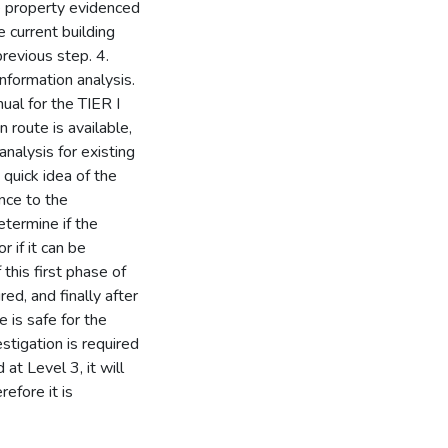
he property evidenced
e current building
revious step. 4.
nformation analysis.
al for the TIER I
 route is available,
analysis for existing
 quick idea of the
nce to the
termine if the
r if it can be
this first phase of
red, and finally after
e is safe for the
stigation is required
at Level 3, it will
efore it is