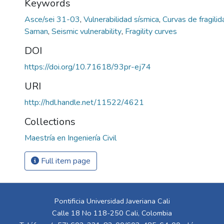
Keywords
Asce/sei 31-03
,
Vulnerabilidad sísmica
,
Curvas de fragili
Saman
,
Seismic vulnerability
,
Fragility curves
DOI
https://doi.org/10.71618/93pr-ej74
URI
http://hdl.handle.net/11522/4621
Collections
Maestría en Ingeniería Civil
Full item page
Pontificia Universidad Javeriana Cali
Calle 18 No 118-250 Cali, Colombia