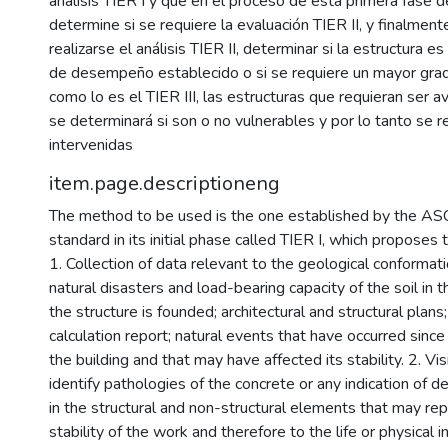
análisis TIER I y que en el proceso de esta primera fase d
determine si se requiere la evaluación TIER II, y finalme
realizarse el análisis TIER II, determinar si la estructura es
de desempeño establecido o si se requiere un mayor grad
como lo es el TIER III, las estructuras que requieran ser a
se determinará si son o no vulnerables y por lo tanto se 
intervenidas
item.page.descriptioneng
The method to be used is the one established by the A
standard in its initial phase called TIER I, which proposes 
1. Collection of data relevant to the geological conformation
natural disasters and load-bearing capacity of the soil in
the structure is founded; architectural and structural plans
calculation report; natural events that have occurred since
the building and that may have affected its stability. 2. Vis
identify pathologies of the concrete or any indication of det
in the structural and non-structural elements that may rep
stability of the work and therefore to the life or physical i