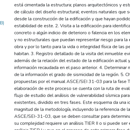
está cimentada la estructura; planos arquitectónicos y es
de cálculo del diseño estructural; eventos naturales que
desde la construcción de la edificación y que hayan podido
B)
estabilidad de este. 2. Visita a la edificación para identifi
concreto o algún indicio de deterioro o falencia en los el
y no estructurales que puedan representar riesgo para la e
obra y por lo tanto para la vida o integridad física de las 
habitan. 3. Registro detallado de la visita del inmueble e
además de la relación del estado de la edificación actual y
información recaudada en el paso anterior. 4. Determinar m
de la información el grado de sismicidad de la región. 5. 
propuestas por el manual ASCE/SEI 31-03 para la fase TI
elaboración de este proceso se cuenta con la ruta de eval
flujo de estudio del análisis de vulnerabilidad sísmica par
existentes, dividido en tres fases. Este esquema da una i
magnitud de la metodología, incluyendo la referencia de la
ASCE/SEI-31-03, que se deben consultar para determinar 
su complejidad requiere un análisis TIER II o si puede ser