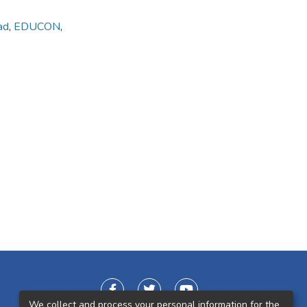
dad
,
EDUCON
,
We collect and process your personal information for the