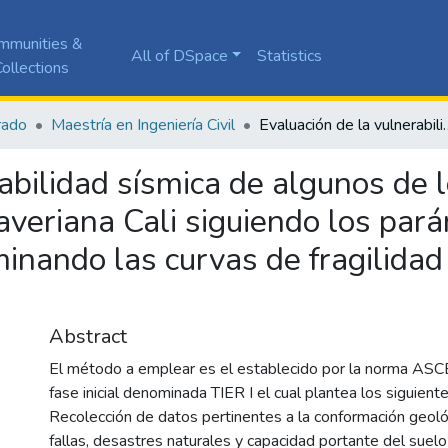
mmunities &
All of DSpace
Statistics
ollections
rado
Maestría en Ingeniería Civil
Evaluación de la vulnerabilidad sísmica de algunos de los edificios de la Pontificia Universidad Javeriana
abilidad sísmica de algunos de lo
Javeriana Cali siguiendo los pa
inando las curvas de fragilidad 
Abstract
El método a emplear es el establecido por la norma AS
fase inicial denominada TIER I el cual plantea los siguient
Recolección de datos pertinentes a la conformación geológ
fallas, desastres naturales y capacidad portante del suel