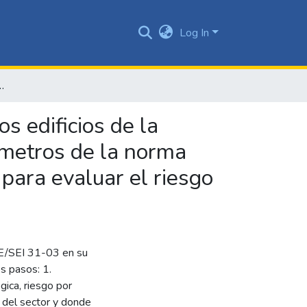
Log In
 Cali siguiendo los parámetros de la norma asce/sei 31-03 y determinando las curvas de fragilidad para evaluar el riesgo sísmico
s edificios de la
rámetros de la norma
para evaluar el riesgo
CE/SEI 31-03 en su
es pasos: 1.
ica, riesgo por
o del sector y donde