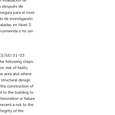
e evaluación se
nte después de
 segura para el nivel
o de investigación
valadas en Nivel 3,
recomienda o no ser
SCE/SEI 31-03
the following steps:
, risk of faults,
 the area and where
; structural design
 the construction of
it to the building to
erioration or failure
resent a risk to the
ntegrity of the