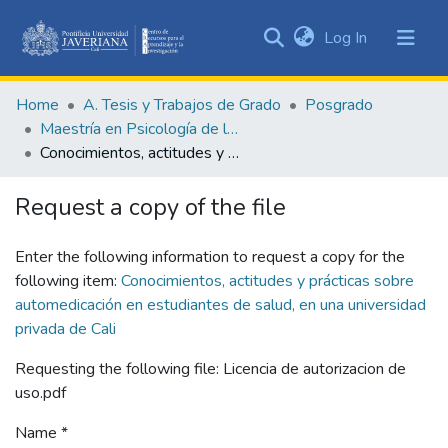
(current)
Log In
Communities
&
Home
A. Tesis y Trabajos de Grado
Posgrado
Collections
Maestría en Psicología de la Salud
All of DSpace
Conocimientos, actitudes y prácticas sobre automedicación en estudiantes de salud, en una universidad privada de Cali
Statistics
Request a copy of the file
Enter the following information to request a copy for the
following item:
Conocimientos, actitudes y prácticas sobre
automedicación en estudiantes de salud, en una universidad
privada de Cali
Requesting the following file: Licencia de autorizacion de
uso.pdf
Name *