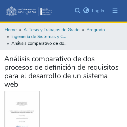
(current)
Log In
Communities
&
Home
A. Tesis y Trabajos de Grado
Pregrado
Collections
Ingeniería de Sistemas y Computación
All of DSpace
Análisis comparativo de dos procesos de definición de requisitos para el desarrollo de un sistema web
Statistics
Análisis comparativo de dos
procesos de definición de requisitos
para el desarrollo de un sistema
web