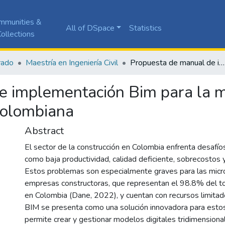
mmunities &
All of DSpace
Statistics
ollections
rado
Maestría en Ingeniería Civil
Propuesta de manual de implementación Bim para la micro y pequeña empresa constructora colombiana
e implementación Bim para la m
colombiana
Abstract
El sector de la construcción en Colombia enfrenta desafíos 
como baja productividad, calidad deficiente, sobrecostos y
Estos problemas son especialmente graves para las mic
empresas constructoras, que representan el 98.8% del t
en Colombia (Dane, 2022), y cuentan con recursos limita
BIM se presenta como una solución innovadora para estos
permite crear y gestionar modelos digitales tridimension