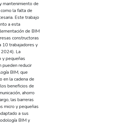
n y mantenimiento de
 como la falta de
cesaria. Este trabajo
nto a esta
plementación de BIM
resas constructoras
a 10 trabajadores y
 2024). La
ro y pequeñas
n pueden reducir
logía BIM, que
ivo en la cadena de
 los beneficios de
municación, ahorro
rgo, las barreras
as micro y pequeñas
adaptado a sus
todología BIM y