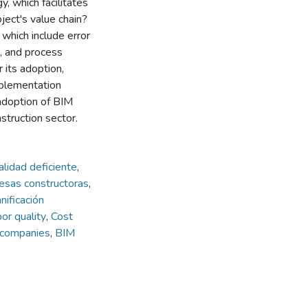
 which facilitates
ject's value chain?
, which include error
, and process
 its adoption,
mplementation
 adoption of BIM
truction sector.
alidad deficiente
,
esas constructoras
,
nificación
oor quality
,
Cost
n companies
,
BIM