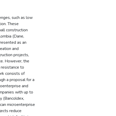
lenges, such as low
tion. These
all construction
lombia (Dane,
presented as an
reation and
uction projects,
nce. However, the
 resistance to
rk consists of
gh a proposal for a
oenterprise and
mpanies with up to
y (Bancoldex,
can microenterprise
ojects reduce