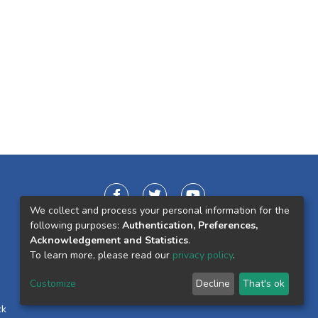
We collect and process your personal information for the
following purposes:
Authentication, Preferences,
Acknowledgement and Statistics
.
To learn more, please read our
privacy policy
.
Customize
Decline
That's ok
ck