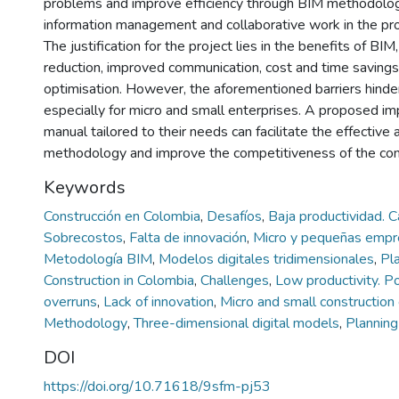
problems and improve efficiency through BIM methodology,
information management and collaborative work in the pro
The justification for the project lies in the benefits of BIM
reduction, improved communication, cost and time savings
optimisation. However, the aforementioned barriers hinder
especially for micro and small enterprises. A proposed i
manual tailored to their needs can facilitate the effective
methodology and improve the competitiveness of the cons
Keywords
Construcción en Colombia
,
Desafíos
,
Baja productividad. C
Sobrecostos
,
Falta de innovación
,
Micro y pequeñas empr
Metodología BIM
,
Modelos digitales tridimensionales
,
Pla
Construction in Colombia
,
Challenges
,
Low productivity. P
overruns
,
Lack of innovation
,
Micro and small constructio
Methodology
,
Three-dimensional digital models
,
Planning
DOI
https://doi.org/10.71618/9sfm-pj53