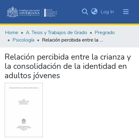
(current)
Log In
Communities
&
Home
A. Tesis y Trabajos de Grado
Pregrado
Collections
Psicología
Relación percibida entre la crianza y la consolidación de la identidad en adultos jóvenes
All of DSpace
Relación percibida entre la crianza y
Statistics
la consolidación de la identidad en
adultos jóvenes