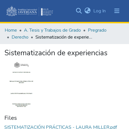
(current)
Log In
Communities
&
Home
A. Tesis y Trabajos de Grado
Pregrado
Collections
Derecho
Sistematización de experiencias
All of DSpace
Sistematización de experiencias
Statistics
Files
SISTEMATIZACIÓN PRÁCTICAS - LAURA MILLER.pdf