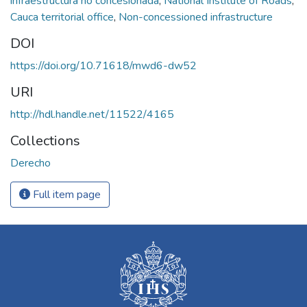
infraestructura no concesionada
,
National Institute of Roads
,
Cauca territorial office
,
Non-concessioned infrastructure
DOI
https://doi.org/10.71618/mwd6-dw52
URI
http://hdl.handle.net/11522/4165
Collections
Derecho
Full item page