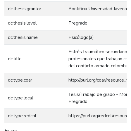
dc.thesis.grantor
Pontificia Universidad Javerian
dc.thesis.level
Pregrado
dc.thesis.name
Psicólogo(a)
Estrés traumático secundario 
dc.title
profesionales que trabajan con
del conflicto armado colombia
dc.type.coar
http://purl.org/coar/resource_t
Tesis/Trabajo de grado - Monog
dc.type.local
Pregrado
dc.type.redcol
https://purl.org/redcol/resour
Files