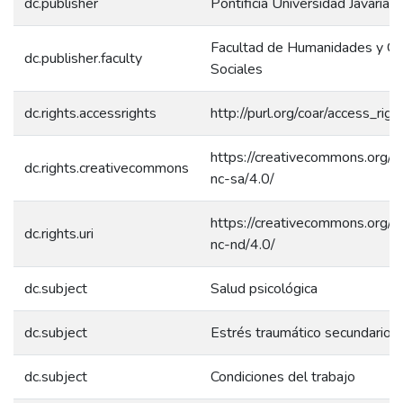
dc.publisher
Pontificia Universidad Javariana
Facultad de Humanidades y Ci
dc.publisher.faculty
Sociales
dc.rights.accessrights
http://purl.org/coar/access_rig
https://creativecommons.org/l
dc.rights.creativecommons
nc-sa/4.0/
https://creativecommons.org/l
dc.rights.uri
nc-nd/4.0/
dc.subject
Salud psicológica
dc.subject
Estrés traumático secundario
dc.subject
Condiciones del trabajo