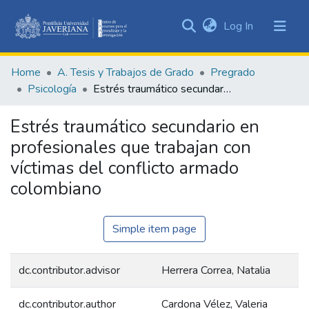
(current)
Log In
Communities
&
Home
A. Tesis y Trabajos de Grado
Pregrado
Collections
Psicología
Estrés traumático secundario en profesionales que trabajan con víctimas del conflicto armado colombiano
All of DSpace
Estrés traumático secundario en
Statistics
profesionales que trabajan con
víctimas del conflicto armado
colombiano
Simple item page
dc.contributor.advisor
Herrera Correa, Natalia
dc.contributor.author
Cardona Vélez, Valeria