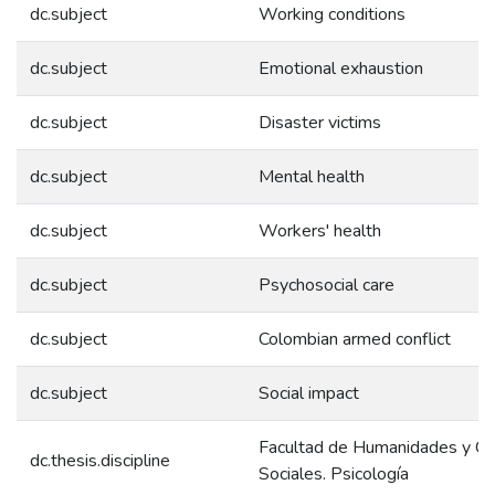
dc.subject
Working conditions
dc.subject
Emotional exhaustion
dc.subject
Disaster victims
dc.subject
Mental health
dc.subject
Workers' health
dc.subject
Psychosocial care
dc.subject
Colombian armed conflict
dc.subject
Social impact
Facultad de Humanidades y Ci
dc.thesis.discipline
Sociales. Psicología