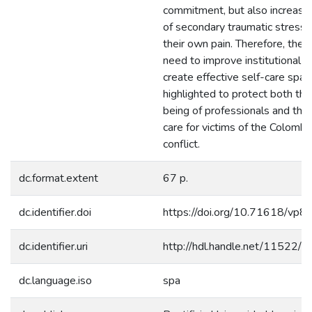
commitment, but also increases
of secondary traumatic stress b
their own pain. Therefore, the 
need to improve institutional 
create effective self-care spac
highlighted to protect both the
being of professionals and the 
care for victims of the Colomb
conflict.
dc.format.extent
67 p.
dc.identifier.doi
https://doi.org/10.71618/vp
dc.identifier.uri
http://hdl.handle.net/11522/
dc.language.iso
spa