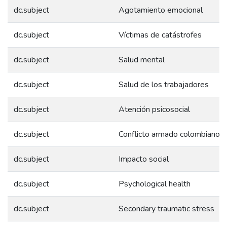
dc.subject
Agotamiento emocional
dc.subject
Víctimas de catástrofes
dc.subject
Salud mental
dc.subject
Salud de los trabajadores
dc.subject
Atención psicosocial
dc.subject
Conflicto armado colombiano
dc.subject
Impacto social
dc.subject
Psychological health
dc.subject
Secondary traumatic stress