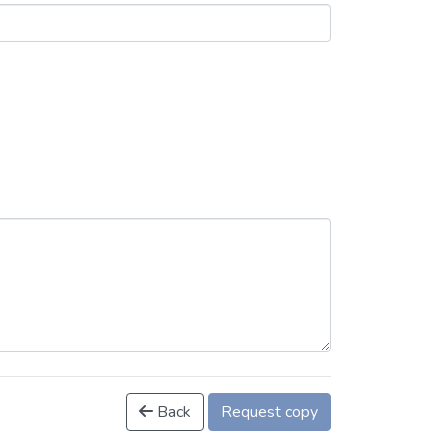
Back
Request copy