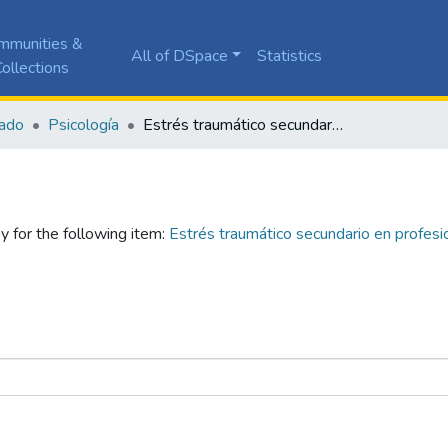
mmunities &
All of DSpace
Statistics
ollections
ado
Psicología
Estrés traumático secundario en profesionales que trabajan con víctimas del conflicto armado colombiano
y for the following item:
Estrés traumático secundario en profesio