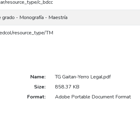
coar/resource_type/c_bdcc
e grado - Monografía - Maestría
g/redcol/resource_type/TM
Name:
TG Gaitan-Yerro Legal.pdf
Size:
858.37 KB
Format:
Adobe Portable Document Format