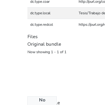
dc.type.coar
http://purl.org/
dc.type.local
Tesis/Trabajo d
dc.type.redcol
https://purl.or
Files
Original bundle
Now showing
1 - 1 of 1
No
License bundle