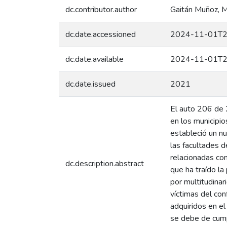
dc.contributor.author
Gaitán Muñoz, 
dc.date.accessioned
2024-11-01T2
dc.date.available
2024-11-01T2
dc.date.issued
2021
El auto 206 de 2
en los municipio
estableció un nu
las facultades d
relacionadas co
dc.description.abstract
que ha traído l
por multitudinar
víctimas del con
adquiridos en el
se debe de cump