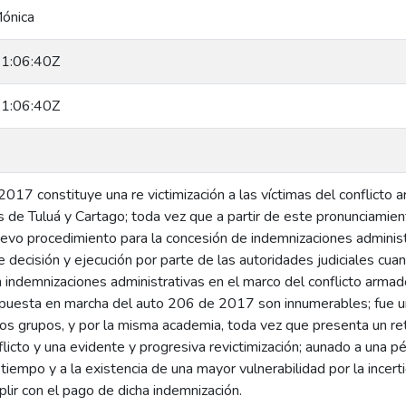
Mónica
1:06:40Z
1:06:40Z
017 constituye una re victimización a las víctimas del conflicto
s de Tuluá y Cartago; toda vez que a partir de este pronunciamie
evo procedimiento para la concesión de indemnizaciones administr
e decisión y ejecución por parte de las autoridades judiciales cu
n indemnizaciones administrativas en el marco del conflicto arma
a puesta en marcha del auto 206 de 2017 son innumerables; fue u
ios grupos, y por la misma academia, toda vez que presenta un re
flicto y una evidente y progresiva revictimización; aunado a una 
 tiempo y a la existencia de una mayor vulnerabilidad por la ince
lir con el pago de dicha indemnización.