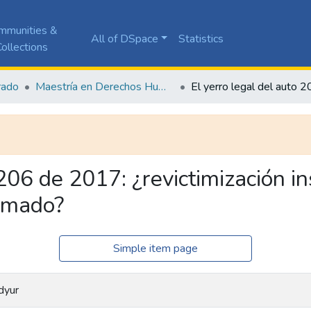
mmunities &
All of DSpace
Statistics
ollections
rado
Maestría en Derechos Humanos y Cultura de Paz
206 de 2017: ¿revictimización ins
armado?
Simple item page
dyur