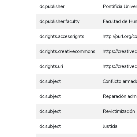
dc.publisher
Pontificia Unive
dc.publisher.faculty
Facultad de Hum
dc.rights.accessrights
http://purl.org/
dc.rights.creativecommons
https://creativ
dc.rights.uri
https://creativ
dc.subject
Conflicto armad
dc.subject
Reparación admi
dc.subject
Revictimización
dc.subject
Justicia