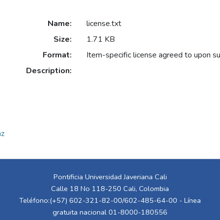
Name:
license.txt
Size:
1.71 KB
Format:
Item-specific license agreed to upon s
Description:
az
Pontificia Universidad Javeriana Cali
Calle 18 No 118-250 Cali, Colombia
Teléfono:(+57) 602-321-82-00/602-485-64-00 - Línea
gratuita nacional 01-8000-180556