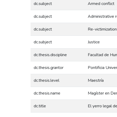
dc.subject
Armed conflict
dc.subject
Administrative r
dc.subject
Re-victimization
dc.subject
Justice
dc.thesis.discipline
Facultad de Hum
dc.thesis.grantor
Pontificia Unive
dc.thesis.level
Maestría
dc.thesis.name
Magíster en De
dc.title
El yerro legal d