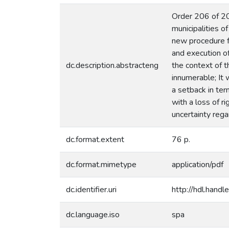
Order 206 of 201
municipalities o
new procedure f
and execution of
dc.description.abstracteng
the context of t
innumerable; It 
a setback in ter
with a loss of r
uncertainty rega
dc.format.extent
76 p.
dc.format.mimetype
application/pdf
dc.identifier.uri
http://hdl.han
dc.language.iso
spa