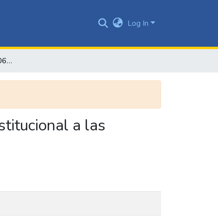
Log In
El yerro legal del auto 206 de 2017: ¿revictimización institucional a las víctimas del conflicto armado?
titucional a las