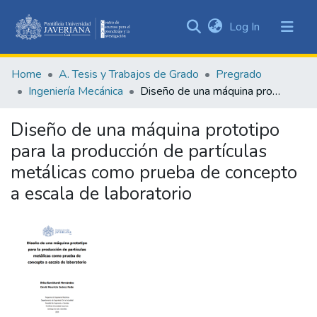
(current)
Log In
Communities
&
Home
A. Tesis y Trabajos de Grado
Pregrado
Collections
Ingeniería Mecánica
Diseño de una máquina prototipo para la producción de partículas metálicas como prueba de concepto a escala de laboratorio
All of DSpace
Diseño de una máquina prototipo
Statistics
para la producción de partículas
metálicas como prueba de concepto
a escala de laboratorio