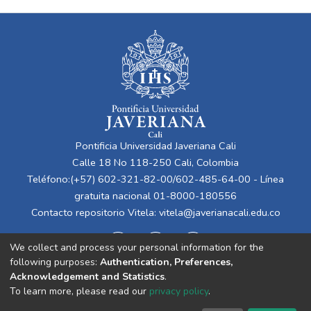
Pontificia Universidad Javeriana Cali
Calle 18 No 118-250 Cali, Colombia
Teléfono:(+57) 602-321-82-00/602-485-64-00 - Línea
gratuita nacional 01-8000-180556
Contacto repositorio Vitela:
vitela@javerianacali.edu.co
We collect and process your personal information for the
following purposes:
Authentication, Preferences,
Acknowledgement and Statistics
.
To learn more, please read our
privacy policy
.