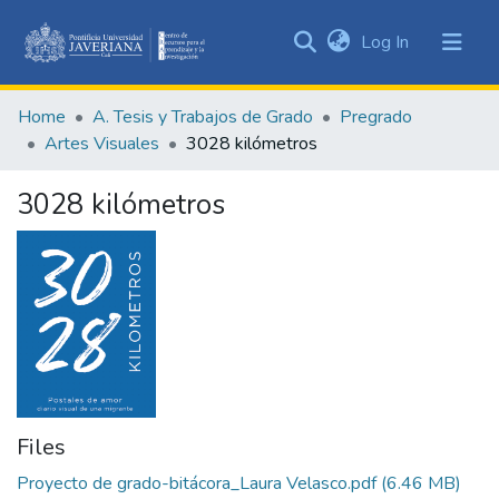
(current)
Log In
Communities
&
Home
A. Tesis y Trabajos de Grado
Pregrado
Collections
Artes Visuales
3028 kilómetros
All of DSpace
3028 kilómetros
Statistics
Files
Proyecto de grado-bitácora_Laura Velasco.pdf
(6.46 MB)