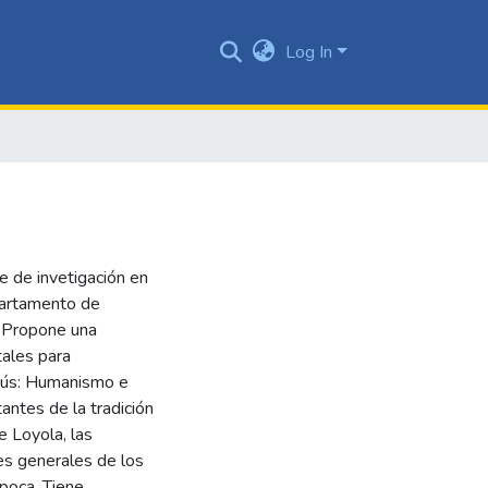
Log In
e de invetigación en
partamento de
. Propone una
tales para
sús: Humanismo e
antes de la tradición
de Loyola, las
es generales de los
época. Tiene,