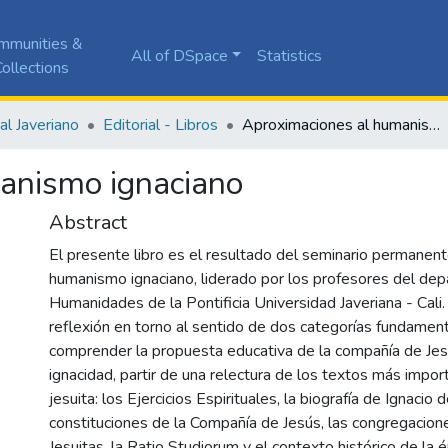
mmunities &
All of DSpace
Statistics
ollections
ial Javeriano
Editorial - Libros
Aproximaciones al humanismo ignaciano
anismo ignaciano
Abstract
El presente libro es el resultado del seminario permanent
humanismo ignaciano, liderado por los profesores del de
Humanidades de la Pontificia Universidad Javeriana - Cali
reflexión en torno al sentido de dos categorías fundamen
comprender la propuesta educativa de la compañía de Je
ignacidad, partir de una relectura de los textos más import
jesuita: los Ejercicios Espirituales, la biografía de Ignacio 
constituciones de la Compañía de Jesús, las congregacion
Jesuitas, la Ratio Studiorum y el contexto histórico de la 