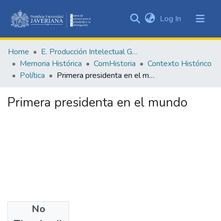
(current)
Log In
Communities
&
Home
E. Producción Intelectual General
Collections
Memoria Histórica
ComHistoria
Contexto Histórico
All of DSpace
Política
Primera presidenta en el mundo
Statistics
Primera presidenta en el mundo
No
Date