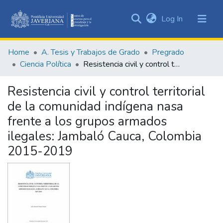
(current)
Log In
Communities
&
Home
A. Tesis y Trabajos de Grado
Pregrado
Collections
Ciencia Política
Resistencia civil y control territorial de la comunidad indígena nasa frente a los grupos armados ilegales: Jambaló Cauca, Colombia 2015-2019
All of DSpace
Resistencia civil y control territorial
Statistics
de la comunidad indígena nasa
frente a los grupos armados
ilegales: Jambaló Cauca, Colombia
2015-2019