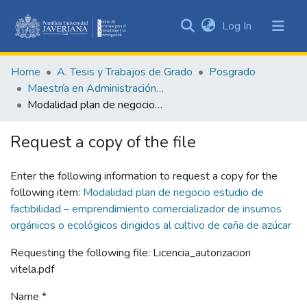
(current)
Log In
Communities
&
Home
A. Tesis y Trabajos de Grado
Posgrado
Collections
Maestría en Administración de Empresas
All of DSpace
Modalidad plan de negocio estudio de factibilidad – emprendimiento comercializador de insumos orgánicos o ecológicos dirigidos al cultivo de caña de azúcar
Statistics
Request a copy of the file
Enter the following information to request a copy for the
following item:
Modalidad plan de negocio estudio de
factibilidad – emprendimiento comercializador de insumos
orgánicos o ecológicos dirigidos al cultivo de caña de azúcar
Requesting the following file: Licencia_autorizacion
vitela.pdf
Name *