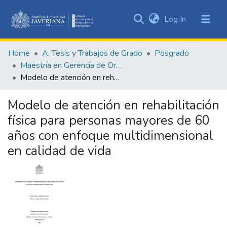
(current)
Log In
Communities
&
Home
A. Tesis y Trabajos de Grado
Posgrado
Collections
Maestría en Gerencia de Organizaciones de Salud
All of DSpace
Modelo de atención en rehabilitación física para personas mayores de 60 años con enfoque multidimensional en calidad de vida
Statistics
Modelo de atención en rehabilitación
física para personas mayores de 60
años con enfoque multidimensional
en calidad de vida