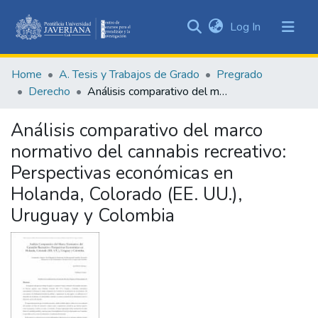
(current)
Log In
Communities
&
Home
A. Tesis y Trabajos de Grado
Pregrado
Collections
Derecho
Análisis comparativo del marco normativo del cannabis recreativo: Perspectivas económicas en Holanda, Colorado (EE. UU.), Uruguay y Colombia
All of DSpace
Análisis comparativo del marco
Statistics
normativo del cannabis recreativo:
Perspectivas económicas en
Holanda, Colorado (EE. UU.),
Uruguay y Colombia