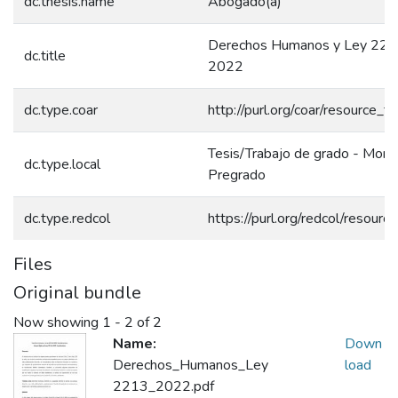
dc.thesis.name
Abogado(a)
Derechos Humanos y Ley 221
dc.title
2022
dc.type.coar
http://purl.org/coar/resource_t
Tesis/Trabajo de grado - Monog
dc.type.local
Pregrado
dc.type.redcol
https://purl.org/redcol/resour
Files
Original bundle
Now showing
1 - 2 of 2
Name:
Down
Derechos_Humanos_Ley
load
2213_2022.pdf