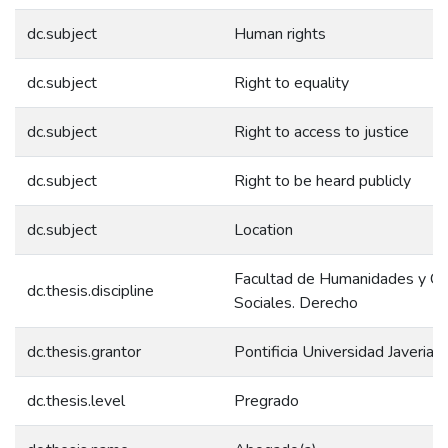
dc.subject
Human rights
dc.subject
Right to equality
dc.subject
Right to access to justice
dc.subject
Right to be heard publicly
dc.subject
Location
Facultad de Humanidades y Ci
dc.thesis.discipline
Sociales. Derecho
dc.thesis.grantor
Pontificia Universidad Javerian
dc.thesis.level
Pregrado