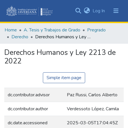
(current)
Log In
Communities
&
Home
A. Tesis y Trabajos de Grado
Pregrado
Collections
Derecho
Derechos Humanos y Ley 2213 de 2022
All of DSpace
Derechos Humanos y Ley 2213 de
Statistics
2022
Simple item page
dc.contributor.advisor
Paz Russi, Carlos Alberto
dc.contributor.author
Verdessoto López, Camila
dc.date.accessioned
2025-03-05T17:04:45Z