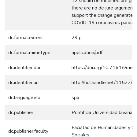
12 should be modified are give
there are no de jure arguments
support the change generated 
COVID-19 coronavirus pandem
dc.format.extent
29 p.
dc.format.mimetype
application/pdf
dc.identifier.doi
https://doi.org/10.71618/mez
dc.identifier.uri
http://hdl.handle.net/11522/
dc.language.iso
spa
dc.publisher
Pontificia Universidad Javariana
Facultad de Humanidades y Ci
dc.publisher.faculty
Sociales