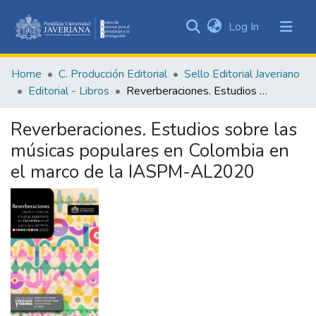
(current)
Log In
Communities
&
Home
C. Producción Editorial
Sello Editorial Javeriano
Collections
Editorial - Libros
Reverberaciones. Estudios sobre las músicas populares en Colombia en el marco de la IASPM-AL2020
All of DSpace
Reverberaciones. Estudios sobre las
Statistics
músicas populares en Colombia en
el marco de la IASPM-AL2020