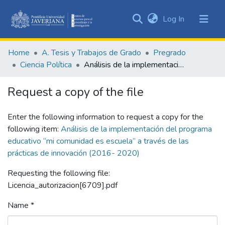
(current)
Log In
Communities
&
Home
A. Tesis y Trabajos de Grado
Pregrado
Collections
Ciencia Política
Análisis de la implementación del programa educativo “mi comunidad es escuela” a través de las prácticas de innovación (2016- 2020)
All of DSpace
Request a copy of the file
Statistics
Enter the following information to request a copy for the
following item:
Análisis de la implementación del programa
educativo “mi comunidad es escuela” a través de las
prácticas de innovación (2016- 2020)
Requesting the following file:
Licencia_autorizacion[6709].pdf
Name *