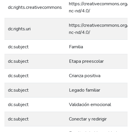
https://creativecommons.org/l
dc.rights.creativecommons
nc-nd/4.0/
https://creativecommons.org/l
dc.rights.uri
nc-nd/4.0/
dc.subject
Familia
dc.subject
Etapa preescolar
dc.subject
Crianza positiva
dc.subject
Legado familiar
dc.subject
Validación emocional
dc.subject
Conectar y redirigir