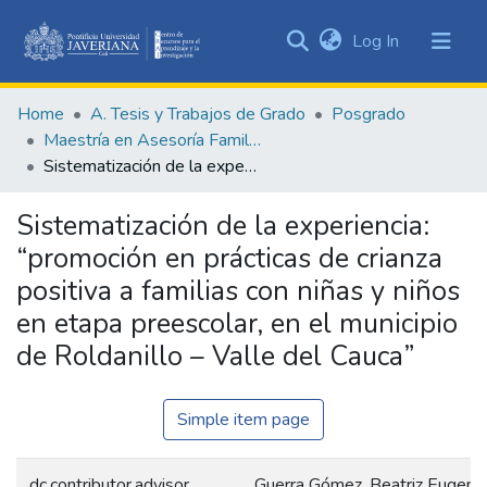
(current)
Log In
Communities
&
Home
A. Tesis y Trabajos de Grado
Posgrado
Collections
Maestría en Asesoría Familiar
All of DSpace
Sistematización de la experiencia: “promoción en prácticas de crianza positiva a familias con niñas y niños en etapa preescolar, en el municipio de Roldanillo – Valle del Cauca”
Statistics
Sistematización de la experiencia:
“promoción en prácticas de crianza
positiva a familias con niñas y niños
en etapa preescolar, en el municipio
de Roldanillo – Valle del Cauca”
Simple item page
dc.contributor.advisor
Guerra Gómez, Beatriz Eugenia