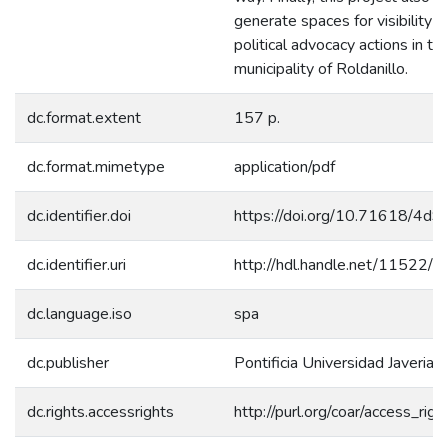
generate spaces for visibility 
political advocacy actions in th
municipality of Roldanillo.
dc.format.extent
157 p.
dc.format.mimetype
application/pdf
dc.identifier.doi
https://doi.org/10.71618/4d9
dc.identifier.uri
http://hdl.handle.net/11522/
dc.language.iso
spa
dc.publisher
Pontificia Universidad Javeriana
dc.rights.accessrights
http://purl.org/coar/access_rig