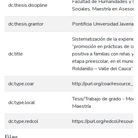
Facultad de Humanidades y Ci
dc.thesis.discipline
Sociales. Maestría en Asesoría
dc.thesis.grantor
Pontificia Universidad Javeriana
Sistematización de la experienc
“promoción en prácticas de cri
dc.title
positiva a familias con niñas y 
etapa preescolar, en el municip
Roldanillo – Valle del Cauca”
dc.type.coar
http://purl.org/coar/resource_t
Tesis/Trabajo de grado - Monog
dc.type.local
Maestría
dc.type.redcol
https://purl.org/redcol/resour
Files