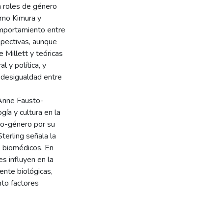
n roles de género
omo Kimura y
omportamiento entre
pectivas, aunque
 Millett y teóricas
 y política, y
 desigualdad entre
 Anne Fausto-
gía y cultura en la
xo-género por su
terling señala la
s biomédicos. En
es influyen en la
ente biológicas,
to factores