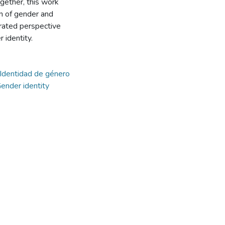
ogether, this work
on of gender and
grated perspective
 identity.
Identidad de género
ender identity