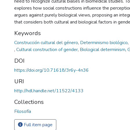
need to recognize cultural biases in biomedical studies. T
explores how social constructions influence the percepti
argues against purely biological views, proposing an inte
that considers both cultural and biological factors in gender
Keywords
Construcción cultural del género
,
Determinismo biológico
,
,
Cultural construction of gender
,
Biological determinism
,
G
DOI
https://doi.org/10.71618/3r6y-4n36
URI
http://hdl.handle.net/11522/4133
Collections
Filosofía
Full item page