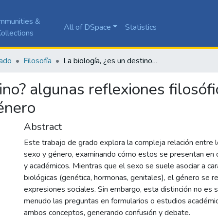
mmunities &
All of DSpace
Statistics
ollections
ado
Filosofía
La biología, ¿es un destino? algunas reflexiones filosóficas en torno a la diferencia sexual y el género
ino? algunas reflexiones filosófi
género
Abstract
Este trabajo de grado explora la compleja relación entre
sexo y género, examinando cómo estos se presentan en c
y académicos. Mientras que el sexo se suele asociar a car
biológicas (genética, hormonas, genitales), el género se re
expresiones sociales. Sin embargo, esta distinción no es s
menudo las preguntas en formularios o estudios académi
ambos conceptos, generando confusión y debate.