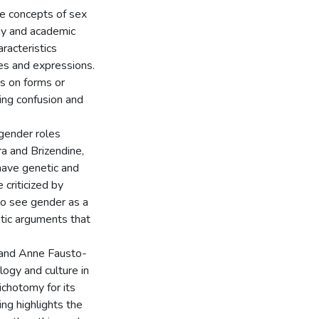
he concepts of sex
ay and academic
racteristics
les and expressions.
ns on forms or
ing confusion and
 gender roles
ra and Brizendine,
have genetic and
criticized by
ho see gender as a
stic arguments that
r and Anne Fausto-
ogy and culture in
chotomy for its
ing highlights the