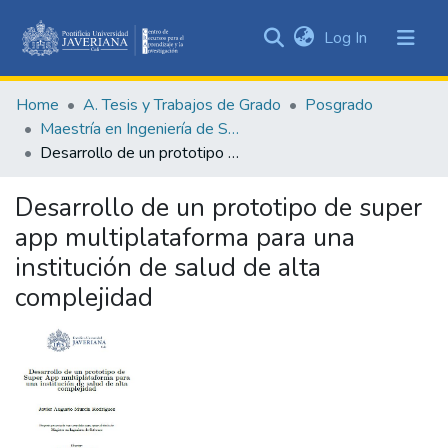
(current)
Log In
Communities
&
Home
A. Tesis y Trabajos de Grado
Posgrado
Collections
Maestría en Ingeniería de Software
All of DSpace
Desarrollo de un prototipo de super app multiplataforma para una institución de salud de alta complejidad
Statistics
Desarrollo de un prototipo de super
app multiplataforma para una
institución de salud de alta
complejidad