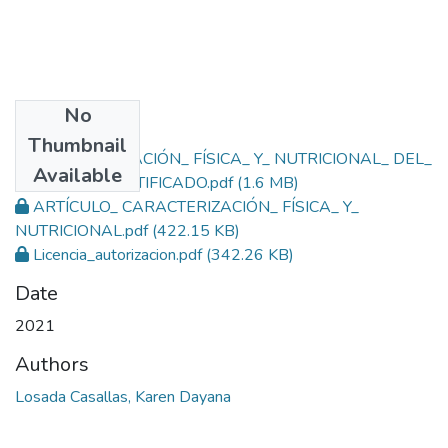
No
Files
Thumbnail
CARACTERIZACIÓN_ FÍSICA_ Y_ NUTRICIONAL_ DEL_
Available
FRIJOL_ BIOFORTIFICADO.pdf
(1.6 MB)
ARTÍCULO_ CARACTERIZACIÓN_ FÍSICA_ Y_
NUTRICIONAL.pdf
(422.15 KB)
Licencia_autorizacion.pdf
(342.26 KB)
Date
2021
Authors
Losada Casallas, Karen Dayana