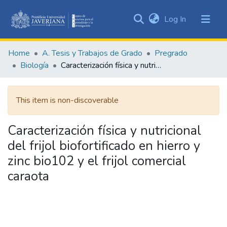
(current)
Log In
Communities
&
Home
A. Tesis y Trabajos de Grado
Pregrado
Collections
Biología
Caracterización física y nutricional del frijol biofortificado en hierro y zinc bio102 y el frijol comercial caraota
All of DSpace
This item is non-discoverable
Statistics
Caracterización física y nutricional
del frijol biofortificado en hierro y
zinc bio102 y el frijol comercial
caraota