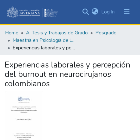
(current)
Log In
Communities
&
Home
A. Tesis y Trabajos de Grado
Posgrado
Collections
Maestría en Psicología de la Salud
All of DSpace
Experiencias laborales y percepción del burnout en neurocirujanos colombianos
Statistics
Experiencias laborales y percepción
del burnout en neurocirujanos
colombianos