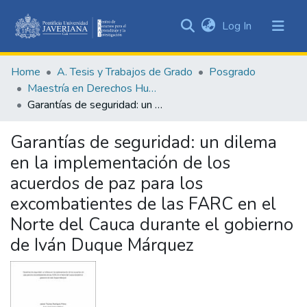
(current)
Log In
Communities
&
Home
A. Tesis y Trabajos de Grado
Posgrado
Collections
Maestría en Derechos Humanos y Cultura de Paz
All of DSpace
Garantías de seguridad: un dilema en la implementación de los acuerdos de paz para los excombatientes de las FARC en el Norte del Cauca durante el gobierno de Iván Duque Márquez
Statistics
Garantías de seguridad: un dilema
en la implementación de los
acuerdos de paz para los
excombatientes de las FARC en el
Norte del Cauca durante el gobierno
de Iván Duque Márquez