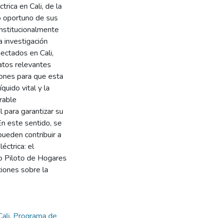
trica en Cali, de la
o oportuno de sus
nstitucionalmente
 investigación
nectados en Cali,
atos relevantes
zones para que esta
uido vital y la
erable
 para garantizar su
En este sentido, se
pueden contribuir a
éctrica: el
o Piloto de Hogares
ciones sobre la
Cali
,
Programa de