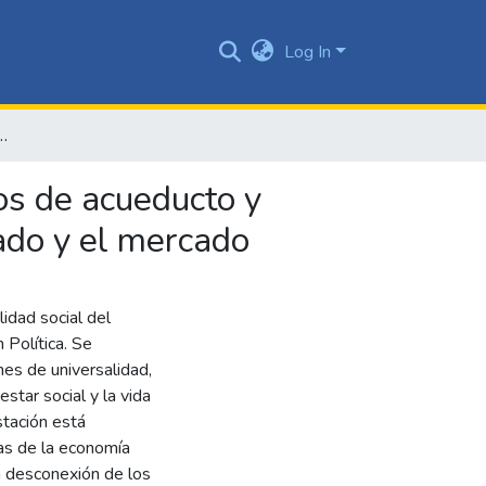
Log In
rios de acueducto y energía eléctrica en Cali. Entre la función social del estado y el mercado
ios de acueducto y
tado y el mercado
lidad social del
 Política. Se
nes de universalidad,
estar social y la vida
stación está
cas de la economía
a desconexión de los