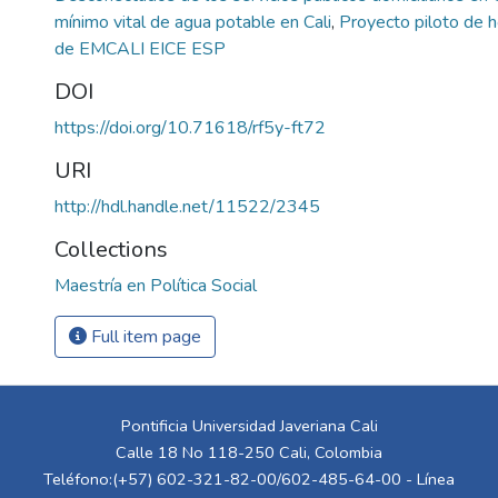
mínimo vital de agua potable en Cali
,
Proyecto piloto de 
de EMCALI EICE ESP
DOI
https://doi.org/10.71618/rf5y-ft72
URI
http://hdl.handle.net/11522/2345
Collections
Maestría en Política Social
Full item page
Pontificia Universidad Javeriana Cali
Calle 18 No 118-250 Cali, Colombia
Teléfono:(+57) 602-321-82-00/602-485-64-00 - Línea