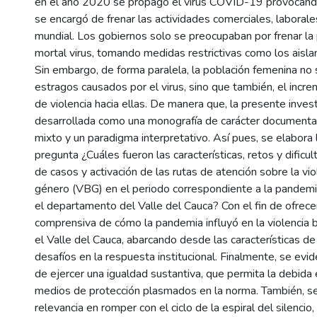
en el año 2020 se propagó el virus COVID-19 provocan
se encargó de frenar las actividades comerciales, laborale
mundial. Los gobiernos solo se preocupaban por frenar la
mortal virus, tomando medidas restrictivas como los aisl
Sin embargo, de forma paralela, la población femenina no s
estragos causados por el virus, sino que también, el inc
de violencia hacia ellas. De manera que, la presente inves
desarrollada como una monografía de carácter documental
mixto y un paradigma interpretativo. Así pues, se elabora 
pregunta ¿Cuáles fueron las características, retos y dificul
de casos y activación de las rutas de atención sobre la vi
género (VBG) en el periodo correspondiente a la pande
el departamento del Valle del Cauca? Con el fin de ofrecer
comprensiva de cómo la pandemia influyó en la violencia
el Valle del Cauca, abarcando desde las características de
desafíos en la respuesta institucional. Finalmente, se evi
de ejercer una igualdad sustantiva, que permita la debida 
medios de protección plasmados en la norma. También, s
relevancia en romper con el ciclo de la espiral del silencio