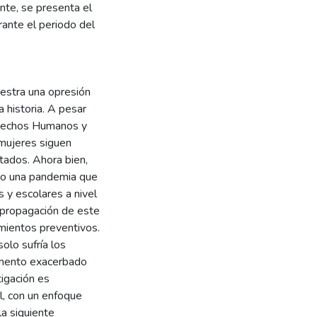
nte, se presenta el
rante el periodo del
estra una opresión
a historia. A pesar
erechos Humanos y
 mujeres siguen
stados. Ahora bien,
do una pandemia que
s y escolares a nivel
 propagación de este
amientos preventivos.
olo sufría los
remento exacerbado
tigación es
, con un enfoque
la siguiente