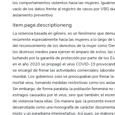
los comportamientos violentos hacia las mujeres. Igualme
vacío de los datos frente al registro de casos por VBG du
aislamiento preventivo.
item.page.descriptioneng
La violencia basada en género, es un fenómeno que demu
recurrente especialmente hacia las mujeres a lo largo de l
del reconocimiento de los derechos de la mujer como D
los diversos medios para ejercer el amparo de estos, las
luchando por la garantía de protección por parte de los E
en el año 2020 se propagó el virus COVID-19 provocan
se encargó de frenar las actividades comerciales, laborale
mundial. Los gobiernos solo se preocupaban por frenar la
mortal virus, tomando medidas restrictivas como los aisl
Sin embargo, de forma paralela, la población femenina no s
estragos causados por el virus, sino que también, el inc
de violencia hacia ellas. De manera que, la presente inves
desarrollada como una monografía de carácter documental
mixto y un paradigma interpretativo. Así pues, se elabora 