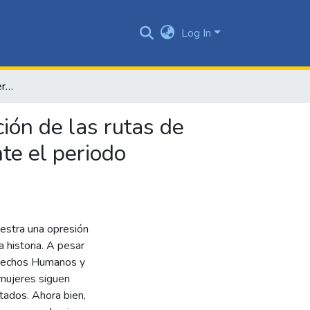
Log In
Violencia basada en género: Registro de casos y activación de las rutas de atención en el departamento del Valle del Cauca, durante el periodo correspondiente a la pandemia
ión de las rutas de
te el periodo
estra una opresión
a historia. A pesar
erechos Humanos y
 mujeres siguen
stados. Ahora bien,