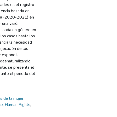
tades en el registro
olencia basada en
mia (2020-2021) en
 una visión
 basada en género en
 los casos hasta los
dencia la necesidad
ejecución de los
e expone la
, desnaturalizando
nte, se presenta el
rante el periodo del
s de la mujer
,
ce
,
Human Rights
,