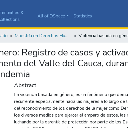
mmunities &
All of DSpace
Statistics
ollections
rado
Maestría en Derechos Humanos y Cultura de Paz
ero: Registro de casos y activac
ento del Valle del Cauca, duran
andemia
Abstract
La violencia basada en género, es un fenómeno que demu
recurrente especialmente hacia las mujeres a lo largo de l
del reconocimiento de los derechos de la mujer como D
los diversos medios para ejercer el amparo de estos, las
luchando por la garantía de protección por parte de los E