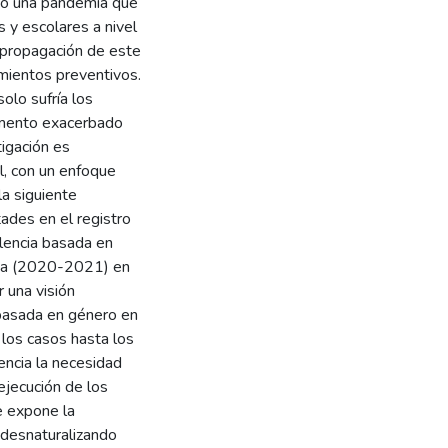
do una pandemia que
s y escolares a nivel
 propagación de este
amientos preventivos.
olo sufría los
remento exacerbado
tigación es
, con un enfoque
la siguiente
tades en el registro
olencia basada en
mia (2020-2021) en
 una visión
 basada en género en
 los casos hasta los
dencia la necesidad
ejecución de los
e expone la
, desnaturalizando