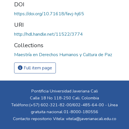
DOI
https://doi.org/10.71618/favj-hj65
URI
http://hdl.handle.net/11522/3774
Collections
Maestría en Derechos Humanos y Cultura de Paz
Full item page
Pontificia Universidad Javeriana Cali
Calle 18 No 118-250 Cali, Colombia
Teléfono:(+57) 602-321-82-00/602-485-64-00 - Línea
gratuita nacional 01-8000-180556
Contacto repositorio Vitela:
vitela@javerianacali.edu.co