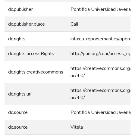
dc.publisher
Pontificia Universidad Javerian
dc.publisher.place
Cali
dc.rights
info:eu-repo/semantics/openA
dc.rights.accessRights
http://purl.org/coar/access_rig
https://creativecommons.org/l
dc.rights.creativecommons
nc/4.0/
https://creativecommons.org/l
dc.rights.uri
nc/4.0/
dc.source
Pontificia Universidad Javerian
dc.source
Vitela