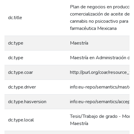
Plan de negocios en producció
comercialización de aceite deri
dc.title
cannabis no psicoactivo para la 
farmacéutica Mexicana
dc.type
Maestría
dc.type
Maestría en Administración d
dc.type.coar
http://purl.org/coar/resource_t
dc.type.driver
info:eu-repo/semantics/master
dc.type.hasversion
info:eu-repo/semantics/accept
Tesis/Trabajo de grado - Monog
dc.type.local
Maestría