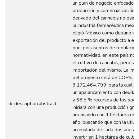
un plan de negocio enfocado en
producción y comercialización d
derivado del cannabis no psico
la industria farmacéutica mexic
eligió México como destino inici
exportación del producto a ext
que, por asuntos de regulación
normatividad, en este país no 
el cultivo de cannabis, pero si l
importación del mismo. La invers
del proyecto será de COP$
3.172.464.799, para la cual se
un apalancamiento con deuda 
y 68,5 % recursos de los socio
dc.description.abstract
iniciará con una producción grad
arrancando con 1 hectárea en e
año, buscando que con la utilid
acumulada de cada dos años, s
invertir en 1 hectárea de cultivo