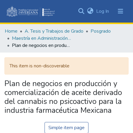
(current)
Log In
Communities
&
Home
A. Tesis y Trabajos de Grado
Posgrado
Collections
Maestría en Administración de Empresas
All of DSpace
Plan de negocios en producción y comercialización de aceite derivado del cannabis no psicoactivo para la industria farmacéutica Mexicana
Statistics
This item is non-discoverable
Plan de negocios en producción y
comercialización de aceite derivado
del cannabis no psicoactivo para la
industria farmacéutica Mexicana
Simple item page