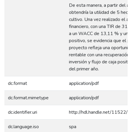
De esta manera, a partir del añ
obtendría la utilidad de 5 hect
cultivo. Una vez realizado el aná
financiero, con una TIR de 31,
a un WACC de 13,11 % y un
positivo, se evidencia que el p
proyecto refleja una oportunid
rentable con una recuperación 
inversión y flujo de caja positiv
del primer año.
dc.format
application/pdf
dc.format.mimetype
application/pdf
dc.identifier.uri
http://hdl.handle.net/11522/
dc.language.iso
spa