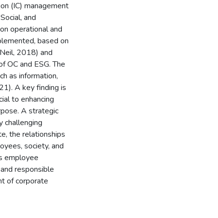
ation (IC) management
Social, and
 on operational and
mplemented, based on
'Neil, 2018) and
h of OC and ESG. The
ch as information,
21). A key finding is
ial to enhancing
rpose. A strategic
y challenging
e, the relationships
loyees, society, and
es employee
 and responsible
t of corporate