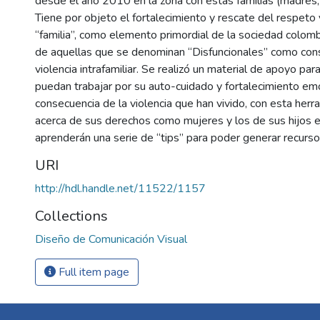
desde el año 2010 en la zona con estas familias (madres, 
Tiene por objeto el fortalecimiento y rescate del respeto 
“familia”, como elemento primordial de la sociedad colom
de aquellas que se denominan “Disfuncionales” como con
violencia intrafamiliar. Se realizó un material de apoyo pa
puedan trabajar por su auto-cuidado y fortalecimiento e
consecuencia de la violencia que han vivido, con esta her
acerca de sus derechos como mujeres y los de sus hijos e 
aprenderán una serie de “tips” para poder generar recurs
URI
http://hdl.handle.net/11522/1157
Collections
Diseño de Comunicación Visual
Full item page