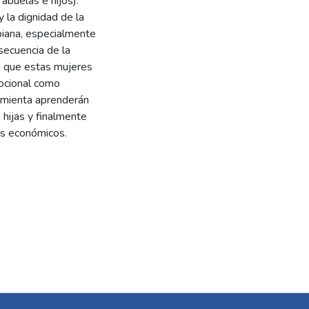
abuelas e hijos).
y la dignidad de la
biana, especialmente
secuencia de la
ra que estas mujeres
mocional como
ramienta aprenderán
hijas y finalmente
os económicos.