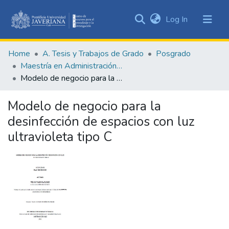
(current)
Log In
Communities
&
Home
A. Tesis y Trabajos de Grado
Posgrado
Collections
Maestría en Administración de Empresas
All of DSpace
Modelo de negocio para la desinfección de espacios con luz ultravioleta tipo C
Statistics
Modelo de negocio para la
desinfección de espacios con luz
ultravioleta tipo C