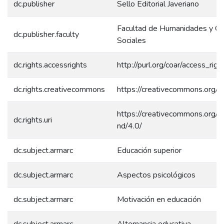
dc.publisher
Sello Editorial Javeriano
Facultad de Humanidades y Ci
dc.publisher.faculty
Sociales
dc.rights.accessrights
http://purl.org/coar/access_rig
dc.rights.creativecommons
https://creativecommons.org/li
https://creativecommons.org/l
dc.rights.uri
nd/4.0/
dc.subject.armarc
Educación superior
dc.subject.armarc
Aspectos psicológicos
dc.subject.armarc
Motivación en educación
dc.subject.armarc
Alternancia educativa