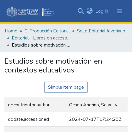
(current)
Log In
Communities
&
Home
C. Producción Editorial
Sello Editorial Javeriano
Collections
Editorial - Libros en acceso abierto
All of DSpace
Estudios sobre motivación en contextos educativos
Statistics
Estudios sobre motivación en
contextos educativos
Simple item page
dc.contributor.author
Ochoa Angrino, Solanlly
dc.date.accessioned
2024-07-17T17:24:29Z