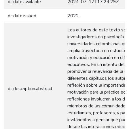
dc.date.available
2024-07-17T17:24:29Z
dc.date.issued
2022
Los autores de este texto son
investigadores en psicología d
universidades colombianas que
amplia trayectoria en estudios
motivación y educación en dife
educativos. En un intento deli
promover la relevancia de la ob
diferentes capítulos los autore
reflexión sobre la importancia 
dc.description.abstract
motivación para la práctica edu
reflexiones involucran a los di
miembros de las comunidades 
estudiantes, profesores, y padr
invitándolos a pensar qué pued
desde las interacciones educat