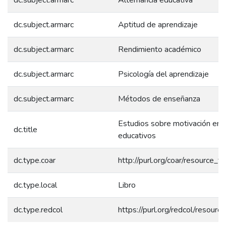
dc.subject.armarc
Aptitud de aprendizaje
dc.subject.armarc
Rendimiento académico
dc.subject.armarc
Psicología del aprendizaje
dc.subject.armarc
Métodos de enseñanza
Estudios sobre motivación en 
dc.title
educativos
dc.type.coar
http://purl.org/coar/resource_
dc.type.local
Libro
dc.type.redcol
https://purl.org/redcol/resourc