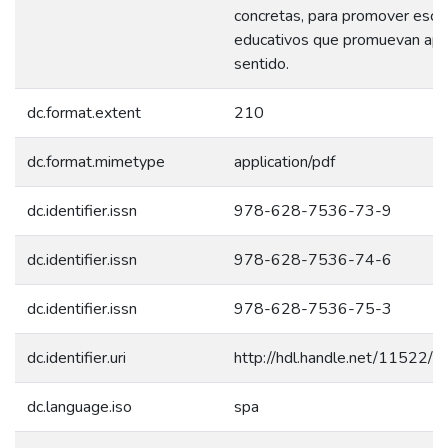
concretas, para promover esce
educativos que promuevan apr
sentido.
dc.format.extent
210
dc.format.mimetype
application/pdf
dc.identifier.issn
978-628-7536-73-9
dc.identifier.issn
978-628-7536-74-6
dc.identifier.issn
978-628-7536-75-3
dc.identifier.uri
http://hdl.handle.net/11522/
dc.language.iso
spa